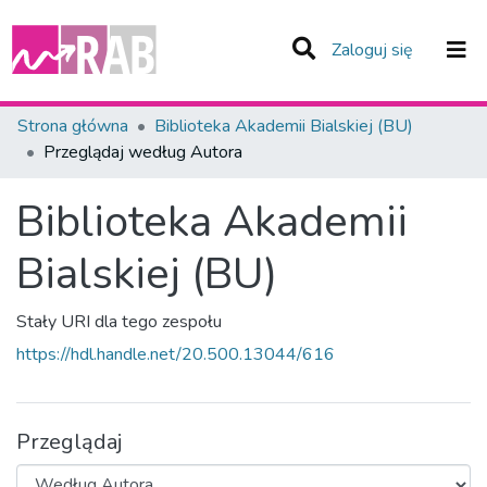
(current)
Zaloguj się
Zespoły i Kolekcje
Strona główna
Biblioteka Akademii Bialskiej (BU)
Przeglądaj według Autora
Całe Repozytorium
Biblioteka Akademii
Bialskiej (BU)
Stały URI dla tego zespołu
https://hdl.handle.net/20.500.13044/616
Przeglądaj