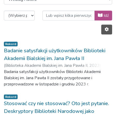
Przeglądanie Biblioteka Akademii 
Idź
Rekord
Badanie satysfakcji użytkowników Biblioteki
Akademii Bialskiej im. Jana Pawła II
(
Biblioteka Akademii Bialskiej im. Jana Pawła II,
2023
)
Cyran, Katarzyna
Badania satysfakcji użytkowników Biblioteki Akademii
;
Borkowicz, Sylwia
Bialskiej im. Jana Pawła II zostały przygotowane i
przeprowadzone w listopadzie i grudniu 2023 r.
Bibliotekarze przygotowujący badanie zdecydowali się na
przeprowadzenie badań za pomocą formularza ankiety.
Rekord
Celem przeprowadzenia badań było przede wszystkim
Stosować czy nie stosować? Oto jest pytanie.
uzyskanie odpowiedzi na pytanie, kim są użytkownicy
Deskryptory Biblioteki Narodowej jako
biblioteki, w jakim celu i jak często nas odwiedzają, jak