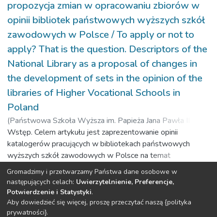
propozycja zmian w opracowaniu zbiorów w
oceniają ogólne funkcjonowanie biblioteki i jego
opinii bibliotek państwowych wyższych szkół
poszczególne aspekty.
zawodowych w Polsce / To apply or not to
apply? That is the question. Descriptors of the
National Library as a proposal of changes in
the development of sets in the opinion of the
libraries of Higher Vocational Schools in
Poland
(
Państwowa Szkoła Wyższa im. Papieża Jana Pawła II w
Białej Podlaskiej,
Wstęp. Celem artykułu jest zaprezentowanie opinii
2019-10-23
)
Cyran, Katarzyna
;
Borkowicz, Cezary
katalogerów pracujących w bibliotekach państwowych
;
Kowalewski, Wojciech
wyższych szkół zawodowych w Polsce na temat
deskryptorów Biblioteki Narodowej (dBN), przedstawienie
Gromadzimy i przetwarzamy Państwa dane osobowe w
danych dotyczących stosowania wybranych standardów
Poprzedni
Następny
następujących celach:
Uwierzytelnienie, Preferencje,
Resource Description & Access (RDA) w procesie
Potwierdzenie i Statystyki
.
opracowania zbiorów oraz informacji na temat systemu
Aby dowiedzieć się więcej, proszę przeczytać naszą {polityka
DSpace software
copyright © 2002-2026
LYRASIS
prywatności}.
bibliotecznego. Materiał i metody. Badania przeprowadzono