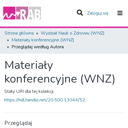
(current)
Zaloguj się
Zespoły i Kolekcje
Strona główna
Wydział Nauk o Zdrowiu (WNZ)
Materiały konferencyjne (WNZ)
Całe Repozytorium
Przeglądaj według Autora
Materiały
konferencyjne (WNZ)
Stały URI dla tej kolekcji
https://hdl.handle.net/20.500.13044/52
Przeglądaj