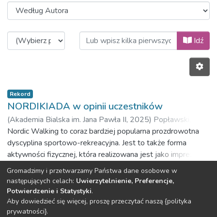
Przeglądanie Materiały konferency
Idź
Rekord
NORDIKIADA w opinii uczestników
(
Akademia Bialska im. Jana Pawła II,
2025
)
Popławski,
Ireneusz
Nordic Walking to coraz bardziej popularna prozdrowotna
;
Bergier, Barbara
dyscyplina sportowo-rekreacyjna. Jest to także forma
aktywności fizycznej, która realizowana jest jako impreza
sportowo-rekreacyjna pod nazwą NORDIKIADA. Głównym
Gromadzimy i przetwarzamy Państwa dane osobowe w
celem pracy było poznanie opinii uczestników Rajdów
Poprzedni
Następny
następujących celach:
Uwierzytelnienie, Preferencje,
Turystycznych NORDIKIADA na temat ich organizacji w
Potwierdzenie i Statystyki
.
latach 2020-2023. Materiał do realizacji powyższego celu
Aby dowiedzieć się więcej, proszę przeczytać naszą {polityka
DSpace software
copyright © 2002-2026
LYRASIS
prywatności}.
zebrano od 105 uczestników NORDIKIAD. Główną metodą,