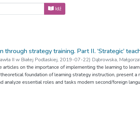
Idź
n through strategy training. Part II. ‘Strategic’ te
ła II w Białej Podlaskiej,
2019-07-22
)
Dąbrowska, Małgorza
ree articles on the importance of implementing the learning to lear
e theoretical foundation of learning strategy instruction, present 
nd analyze essential roles and tasks modern second/foreign lang
cessful teaching necessitates developing personalized skills and st
d for educating ‘strategic’ language teachers prepared to foster le