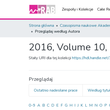
Zespoły i Kolekcje
Całe R
Strona główna
Czasopisma naukowe Akademi
Przeglądaj według Autora
2016, Volume 10, 
Stały URI dla tej kolekcji
https://hdl.handle.n
Przeglądaj
Ostatnio nadesłane prace
Według tytu
Przeglądanie 2016, Volum
0-9
A
B
C
D
E
F
G
H
I
J
K
L
M
N
O
P