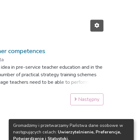
acher competences
ta
n idea in pre-service teacher education and in the
a number of practical strategy training schemes
uage teachers need to be able to perform in
rategies necessary for further, continued or
arner self-regulated learning through direct, or
Następny
Gromadzimy i przetwarzamy Państwa dane osobowe w
następujących celach:
Uwierzytelnienie, Preferencje,
Potwierdzenie i Statystyki
.