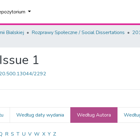
epozytorium
i Bialskiej
Rozprawy Społeczne / Social Dissertations
201
Issue 1
et/20.500.13044/2292
łu
Według daty wydania
Według Autora
Według
e 10, Issue 1 według Autor "Dąbrow
Q
R
S
T
U
V
W
X
Y
Z