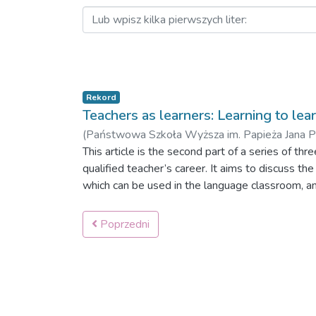
Rekord
Teachers as learners: Learning to lear
(
Państwowa Szkoła Wyższa im. Papieża Jana Paw
This article is the second part of a series of th
qualified teacher’s career. It aims to discuss th
which can be used in the language classroom, a
order to help learners learn to learn. Since suc
lifelong learning, the author emphasizes the nee
Poprzedni
fully informed, strategy training.