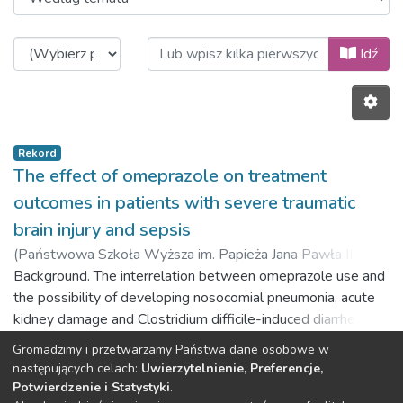
Przeglądanie Wydział Nauk o Zdro
Idź
Rekord
The effect of omeprazole on treatment
outcomes in patients with severe traumatic
brain injury and sepsis
(
Państwowa Szkoła Wyższa im. Papieża Jana Pawła II w
Białej Podlaskiej,
Background. The interrelation between omeprazole use and
2020-10-20
)
Oliynyk, Oleksandr
the possibility of developing nosocomial pneumonia, acute
kidney damage and Clostridium difficile-induced diarrhea in
patients with sepsis requires further study.Material and
Gromadzimy i przetwarzamy Państwa dane osobowe w
methods. 200 patients with severe craniocerebral injury that
Poprzedni
Następny
następujących celach:
Uwierzytelnienie, Preferencje,
underwent surgery for the pathology and developed sepsis
Potwierdzenie i Statystyki
.