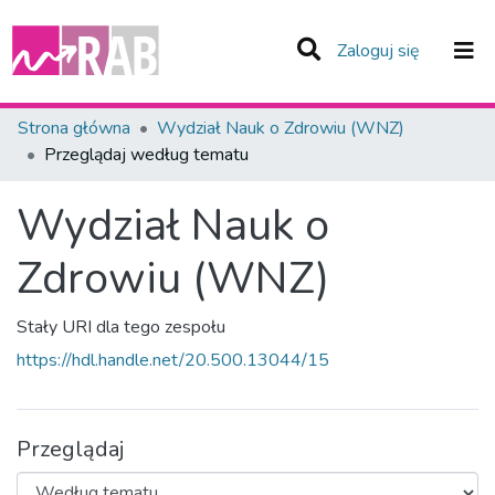
(current)
Zaloguj się
Zespoły i Kolekcje
Strona główna
Wydział Nauk o Zdrowiu (WNZ)
Przeglądaj według tematu
Całe Repozytorium
Wydział Nauk o
Zdrowiu (WNZ)
Stały URI dla tego zespołu
https://hdl.handle.net/20.500.13044/15
Przeglądaj