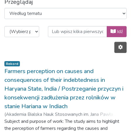
Przeglądaj
Przeglądanie 2022, Volume 15, Is
Idź
Rekord
Farmers perception on causes and
consequences of their indebtedness in
Haryana State, India / Postrzeganie przyczyn i
konsekwencji zadłużenia przez rolników w
stanie Hariana w Indiach
(
Akademia Bialska Nauk Stosowanych im. Jana Pawła II,
2022-03-31
Subject and purpose of work: The study aims to highlight
)
Jakhar, Babloo
;
Kait, Rohtas
;
Kumar, Vijay
the perception of farmers regarding the causes and