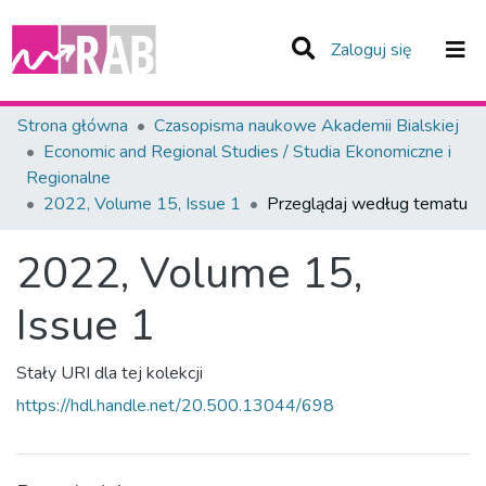
(current)
Zaloguj się
Zespoły i Kolekcje
Strona główna
Czasopisma naukowe Akademii Bialskiej
Economic and Regional Studies / Studia Ekonomiczne i
Całe Repozytorium
Regionalne
2022, Volume 15, Issue 1
Przeglądaj według tematu
2022, Volume 15,
Issue 1
Stały URI dla tej kolekcji
https://hdl.handle.net/20.500.13044/698