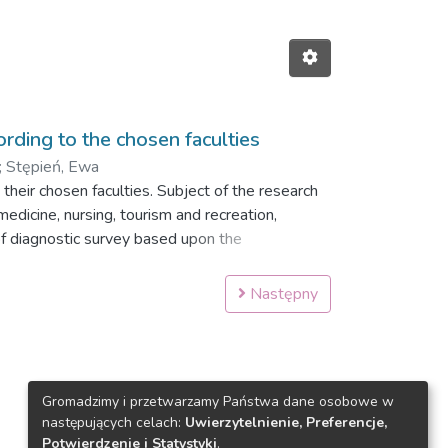
cording to the chosen faculties
;
Stępień, Ewa
their chosen faculties. Subject of the research
edicine, nursing, tourism and recreation,
of diagnostic survey based upon the
ical activities, reasons of its choice, barrier
 recreation show more physical activity in
Następny
tivity - a very important part of healthy
Gromadzimy i przetwarzamy Państwa dane osobowe w
następujących celach:
Uwierzytelnienie, Preferencje,
Potwierdzenie i Statystyki
.