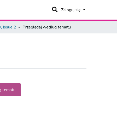
Zaloguj się
, Issue 2
Przeglądaj według tematu
 tematu
e"