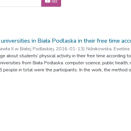
Idź
 universities in Biała Podlaska in their free time ac
ła II w Białej Podlaskiej,
2016-01-13
)
Niźnikowska, Ewelina
 about students’ physical activity in their free time according to 
iversities from Biała Podlaska: computer science, public health, m
 people in total were the participants. In the work, the method 
he aspect that has great impact on the type of chosen forms of phys
icipants’ lives. Students from such faculties as PE and tourism and
attention should be paid to extension and promotion of physical ac
rsities.