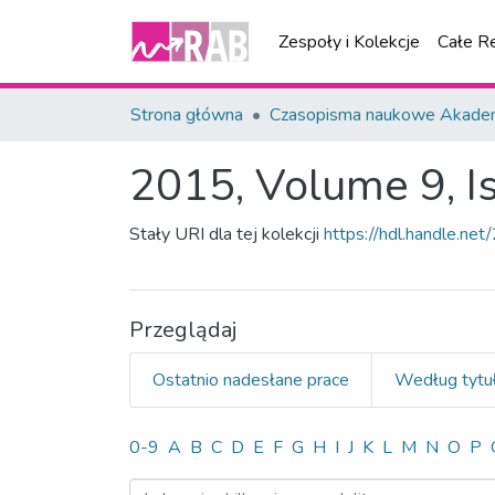
Zespoły i Kolekcje
Całe R
Strona główna
Czasopisma naukowe Akademi
2015, Volume 9, I
Stały URI dla tej kolekcji
https://hdl.handle.n
Przeglądaj
Ostatnio nadesłane prace
Według tytu
Przeglądanie 2015, Volume
0-9
A
B
C
D
E
F
G
H
I
J
K
L
M
N
O
P