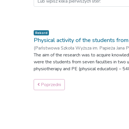
Rekord
Physical activity of the students from
(
Państwowa Szkoła Wyższa im. Papieża Jana Paw
The aim of the research was to acquire knowledge
were the students from seven faculties in two un
physiotherapy and PE (physical education) – 548
questionnaire technique was applied. Faculty is t
and importance of physical activities in the part
Poprzedni
contrast to students from other faculties. More 
lifestyle - in didactical-educational work of unive