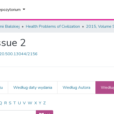
epozytorium
i Bialskiej
Health Problems of Civilization
2015, Volume 9
ssue 2
et/20.500.13044/2156
łu
Według daty wydania
Według Autora
Według
 9, Issue 2 według Temat "free tim
Q
R
S
T
U
V
W
X
Y
Z