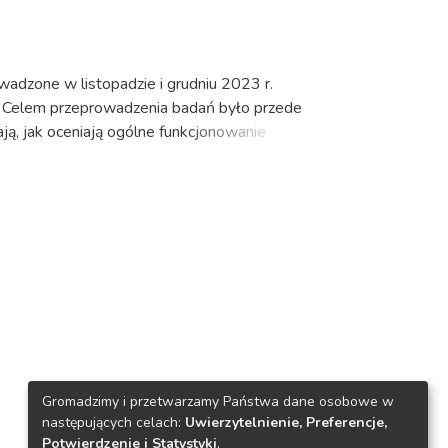
wadzone w listopadzie i grudniu 2023 r.
y. Celem przeprowadzenia badań było przede
ają, jak oceniają ogólne funkcjonowanie
Gromadzimy i przetwarzamy Państwa dane osobowe w
następujących celach:
Uwierzytelnienie, Preferencje,
Potwierdzenie i Statystyki
.