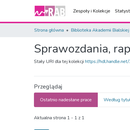
Zespoły i Kolekcje
Statys
Strona główna
Biblioteka Akademii Bialskiej
Sprawozdania, rap
Stały URI dla tej kolekcji
https://hdl.handle.n
Przeglądaj
Ostatnio nadesłane prace
Według tytu
Ostatnio nadesłane prace
Aktualna strona
1 - 1 z 1