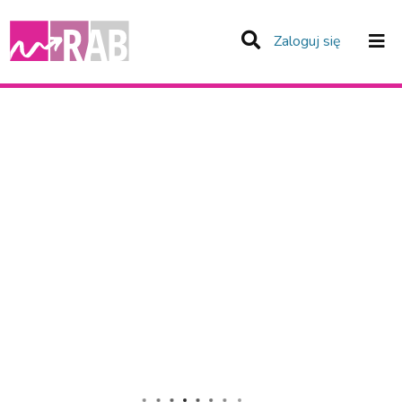
(current)
Zaloguj się
Zespoły i Kolekcje
Całe Repozytorium