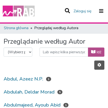
(current)
Zaloguj się
Zespoły i Kolekcje
Strona główna
Przeglądaj według Autora
Całe Repozytorium
Przeglądanie według Autor
Idź
Abdul, Azeez N.P.
1
Abdulah, Deldar Morad
5
Abdulmajeed, Ayoub Abid
1