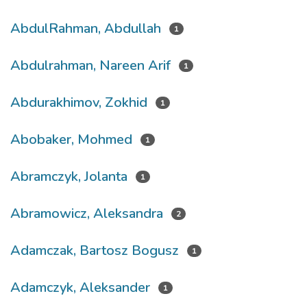
AbdulRahman, Abdullah
1
Abdulrahman, Nareen Arif
1
Abdurakhimov, Zokhid
1
Abobaker, Mohmed
1
Abramczyk, Jolanta
1
Abramowicz, Aleksandra
2
Adamczak, Bartosz Bogusz
1
Adamczyk, Aleksander
1