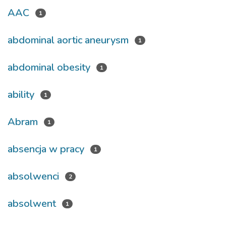
AAC
1
abdominal aortic aneurysm
1
abdominal obesity
1
ability
1
Abram
1
absencja w pracy
1
absolwenci
2
absolwent
1