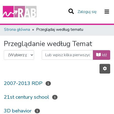
(current)
Zaloguj się
Zespoły i Kolekcje
Strona główna
Przeglądaj według tematu
Całe Repozytorium
Przeglądanie według Temat
Idź
2007-2013 RDP
1
21st century school
1
3D behavior
1