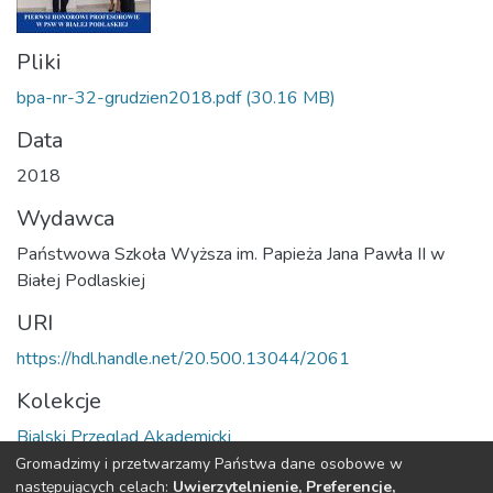
Pliki
bpa-nr-32-grudzien2018.pdf
(30.16 MB)
Data
2018
Wydawca
Państwowa Szkoła Wyższa im. Papieża Jana Pawła II w
Białej Podlaskiej
URI
https://hdl.handle.net/20.500.13044/2061
Kolekcje
Bialski Przegląd Akademicki
Gromadzimy i przetwarzamy Państwa dane osobowe w
Cała strona rekordu
następujących celach:
Uwierzytelnienie, Preferencje,