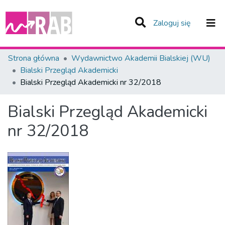
(current)
Zaloguj się
Zespoły i Kolekcje
Strona główna
Wydawnictwo Akademii Bialskiej (WU)
Bialski Przegląd Akademicki
Statystyka
Bialski Przegląd Akademicki nr 32/2018
Całe Repozytorium
Bialski Przegląd Akademicki
nr 32/2018