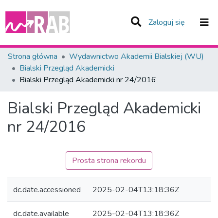
(current)
Zaloguj się
Zespoły i Kolekcje
Strona główna
Wydawnictwo Akademii Bialskiej (WU)
Bialski Przegląd Akademicki
Statystyka
Bialski Przegląd Akademicki nr 24/2016
Całe Repozytorium
Bialski Przegląd Akademicki
nr 24/2016
Prosta strona rekordu
dc.date.accessioned
2025-02-04T13:18:36Z
dc.date.available
2025-02-04T13:18:36Z