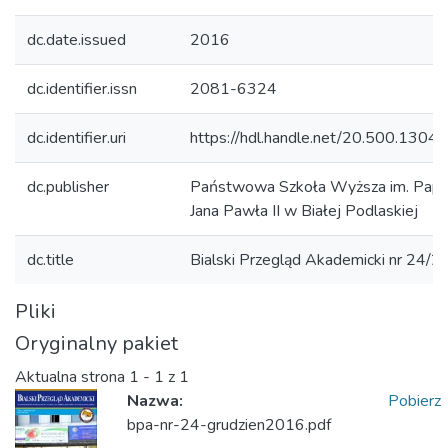
dc.date.issued
2016
dc.identifier.issn
2081-6324
dc.identifier.uri
https://hdl.handle.net/20.500.1304
dc.publisher
Państwowa Szkoła Wyższa im. Papi
Jana Pawła II w Białej Podlaskiej
dc.title
Bialski Przegląd Akademicki nr 24/
Pliki
Oryginalny pakiet
Aktualna strona
1 - 1 z 1
Nazwa:
Pobierz
bpa-nr-24-grudzien2016.pdf