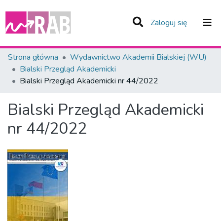
(current)
Zaloguj się
Zespoły i Kolekcje
Strona główna
Wydawnictwo Akademii Bialskiej (WU)
Bialski Przegląd Akademicki
Statystyka
Bialski Przegląd Akademicki nr 44/2022
Całe Repozytorium
Bialski Przegląd Akademicki
nr 44/2022