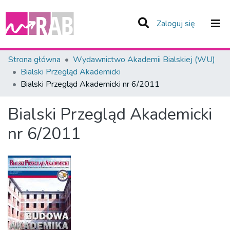
(current)
Zaloguj się
Zespoły i Kolekcje
Strona główna
Wydawnictwo Akademii Bialskiej (WU)
Bialski Przegląd Akademicki
Statystyka
Bialski Przegląd Akademicki nr 6/2011
Całe Repozytorium
Bialski Przegląd Akademicki
nr 6/2011