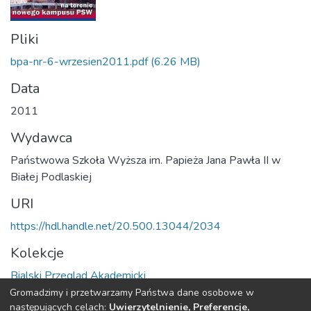
Pliki
bpa-nr-6-wrzesien2011.pdf
(6.26 MB)
Data
2011
Wydawca
Państwowa Szkoła Wyższa im. Papieża Jana Pawła II w
Białej Podlaskiej
URI
https://hdl.handle.net/20.500.13044/2034
Kolekcje
Bialski Przegląd Akademicki
Gromadzimy i przetwarzamy Państwa dane osobowe w
Cała strona rekordu
następujących celach:
Uwierzytelnienie, Preferencje,