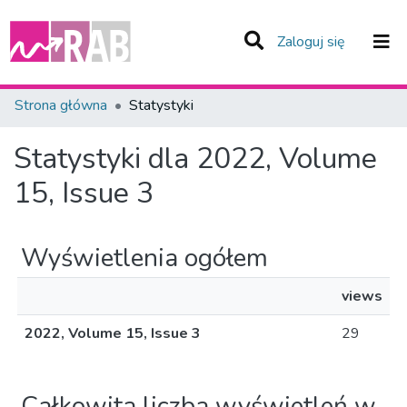
(current)
Zaloguj się
Zespoły i Kolekcje
Strona główna
Statystyki
Całe Repozytorium
Statystyki dla 2022, Volume
15, Issue 3
Wyświetlenia ogółem
views
2022, Volume 15, Issue 3
29
Całkowita liczba wyświetleń w