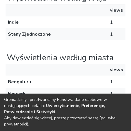
views
Indie
1
Stany Zjednoczone
1
Wyświetlenia według miasta
views
Bengaluru
1
Newark
1
Gromadzimy i przetwarzamy Państwa dane osobowe w
następujących celach:
Uwierzytelnienie, Preferencje,
Potwierdzenie i Statystyki
.
Aby dowiedzieć się więcej, proszę przeczytać naszą {polityka
DSpace software
copyright © 2002-2026
LYRASIS
prywatności}.
O
Regulamin
Klauzula
Deklaracja
Ustawienia