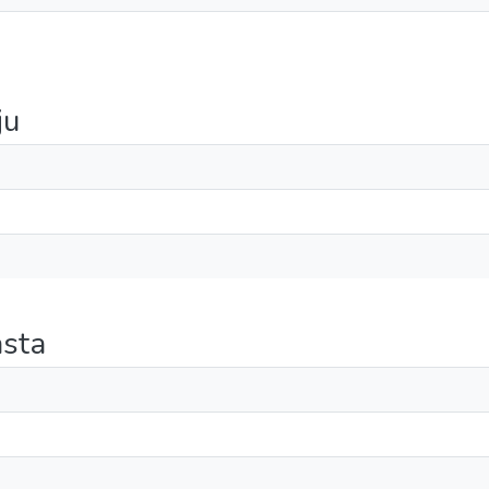
ju
sta