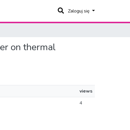
Zaloguj się
yer on thermal
views
4