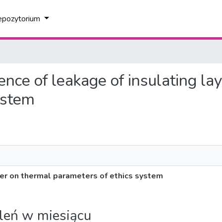
epozytorium
uence of leakage of insulating la
ystem
ayer on thermal parameters of ethics system
leń w miesiącu