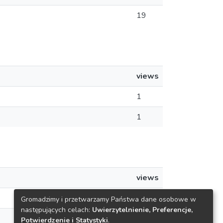
19
views
1
1
views
1
Gromadzimy i przetwarzamy Państwa dane osobowe w
następujących celach:
Uwierzytelnienie, Preferencje,
1
Potwierdzenie i Statystyki
.