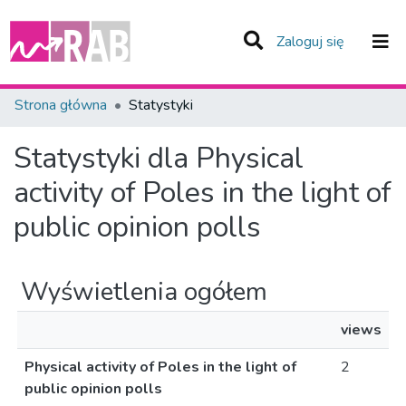
(current)
Zaloguj się
Zespoły i Kolekcje
Strona główna
Statystyki
Całe Repozytorium
Statystyki dla Physical
activity of Poles in the light of
public opinion polls
Wyświetlenia ogółem
views
Physical activity of Poles in the light of
2
public opinion polls