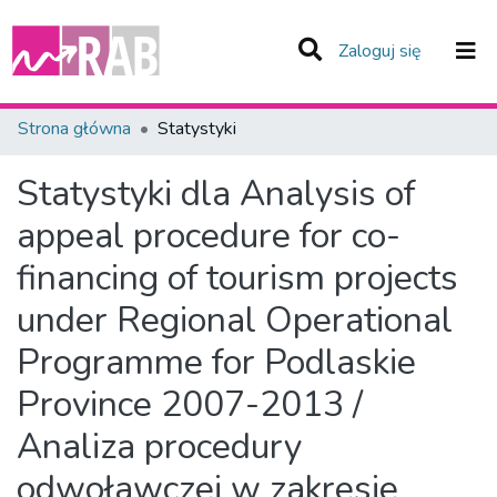
(current)
Zaloguj się
Zespoły i Kolekcje
Strona główna
Statystyki
Całe Repozytorium
Statystyki dla Analysis of
appeal procedure for co-
financing of tourism projects
under Regional Operational
Programme for Podlaskie
Province 2007-2013 /
Analiza procedury
odwoławczej w zakresie