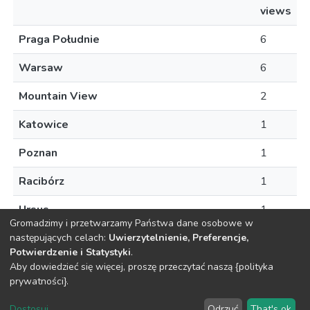
views
Praga Południe
6
Warsaw
6
Mountain View
2
Katowice
1
Poznan
1
Racibórz
1
Ursus
1
Gromadzimy i przetwarzamy Państwa dane osobowe w
następujących celach:
Uwierzytelnienie, Preferencje,
Potwierdzenie i Statystyki
.
Aby dowiedzieć się więcej, proszę przeczytać naszą {polityka
DSpace software
copyright © 2002-2026
LYRASIS
prywatności}.
O
Regulamin
Klauzula
Deklaracja
Ustawienia
Repozytorium
Repozytorium
RODO
dostępności
plików
Dostosuj
...
Odrzuć
That's ok