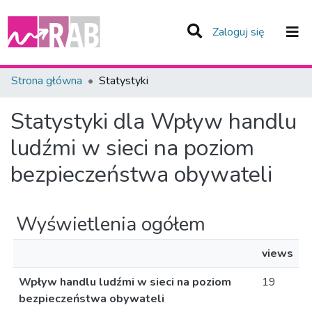
(current)
Zaloguj się
Zespoły i Kolekcje
Strona główna
Statystyki
Całe Repozytorium
Statystyki dla Wpływ handlu
ludźmi w sieci na poziom
bezpieczeństwa obywateli
Wyświetlenia ogółem
views
Wpływ handlu ludźmi w sieci na poziom
19
bezpieczeństwa obywateli