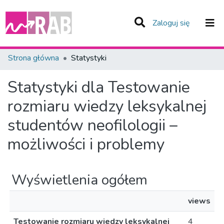
(current)
Zaloguj się
Zespoły i Kolekcje
Strona główna
Statystyki
Całe Repozytorium
Statystyki dla Testowanie
rozmiaru wiedzy leksykalnej
studentów neofilologii –
możliwości i problemy
Wyświetlenia ogółem
views
Testowanie rozmiaru wiedzy leksykalnej
4