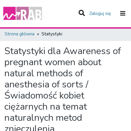
(current)
Zaloguj się
Zespoły i Kolekcje
Strona główna
Statystyki
Całe Repozytorium
Statystyki dla Awareness of
pregnant women about
natural methods of
anesthesia of sorts /
Świadomość kobiet
ciężarnych na temat
naturalnych metod
znieczulenia