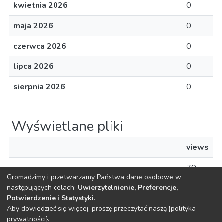
kwietnia 2026
0
maja 2026
0
czerwca 2026
0
lipca 2026
0
sierpnia 2026
0
Wyświetlane pliki
views
70
Gromadzimy i przetwarzamy Państwa dane osobowe w
następujących celach:
Uwierzytelnienie, Preferencje,
Potwierdzenie i Statystyki
.
Aby dowiedzieć się więcej, proszę przeczytać naszą {polityka
DSpace software
copyright © 2002-2026
LYRASIS
prywatności}.