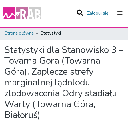
(current)
Zaloguj się
Zespoły i Kolekcje
Strona główna
Statystyki
Całe Repozytorium
Statystyki dla Stanowisko 3 –
Tovarna Gora (Towarna
Góra). Zaplecze strefy
marginalnej lądolodu
zlodowacenia Odry stadiału
Warty (Towarna Góra,
Białoruś)