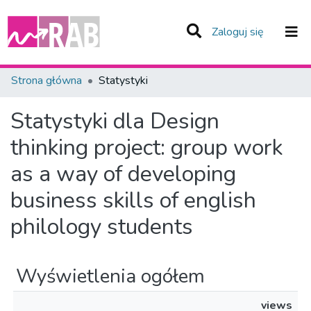
(current)
Zaloguj się
Zespoły i Kolekcje
Strona główna
Statystyki
Całe Repozytorium
Statystyki dla Design
thinking project: group work
as a way of developing
business skills of english
philology students
Wyświetlenia ogółem
views