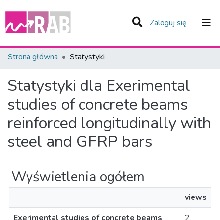
(current)
Zaloguj się
Zespoły i Kolekcje
Strona główna
Statystyki
Całe Repozytorium
Statystyki dla Exerimental
studies of concrete beams
reinforced longitudinally with
steel and GFRP bars
Wyświetlenia ogółem
views
Exerimental studies of concrete beams
2