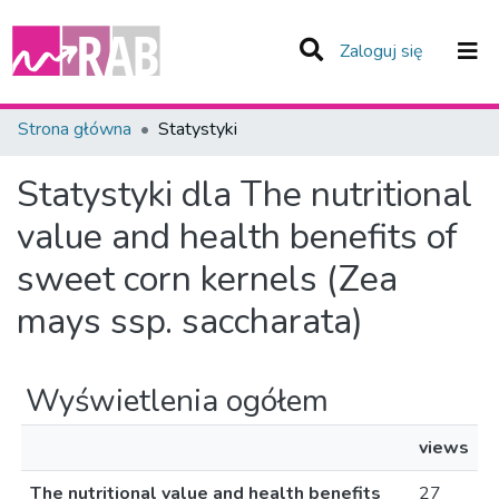
(current)
Zaloguj się
Zespoły i Kolekcje
Strona główna
Statystyki
Całe Repozytorium
Statystyki dla The nutritional
value and health benefits of
sweet corn kernels (Zea
mays ssp. saccharata)
Wyświetlenia ogółem
views
The nutritional value and health benefits
27