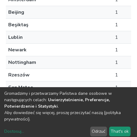
Beijing
1
Beşiktaş
1
Lublin
1
Newark
1
Nottingham
1
Rzeszów
1
San Mateo
1
Gromadzimy i przetwarzamy Państwa dane osobowe w
następujących celach:
Uwierzytelnienie, Preferencje,
Potwierdzenie i Statystyki
.
Aby dowiedzieć się więcej, proszę przeczytać naszą {polityka
DSpace software
copyright © 2002-2026
LYRASIS
prywatności}.
O
Regulamin
Klauzula
Deklaracja
Ustawienia
Repozytorium
Repozytorium
RODO
dostępności
plików
Dostosuj
...
Odrzuć
That's ok
cookie