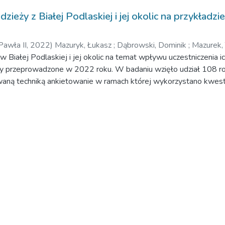
dzieży z Białej Podlaskiej i jej okolic na przykład
Pawła II,
2022
)
Mazuryk, Łukasz
;
Dąbrowski, Dominik
;
Mazurek,
Białej Podlaskiej i jej okolic na temat wpływu uczestniczenia i
stały przeprowadzone w 2022 roku. W badaniu wzięło udział 108
aną techniką ankietowanie w ramach której wykorzystano kwestio
ze na zajęcia sztuk i sportów walki ze względu na holistyczny roz