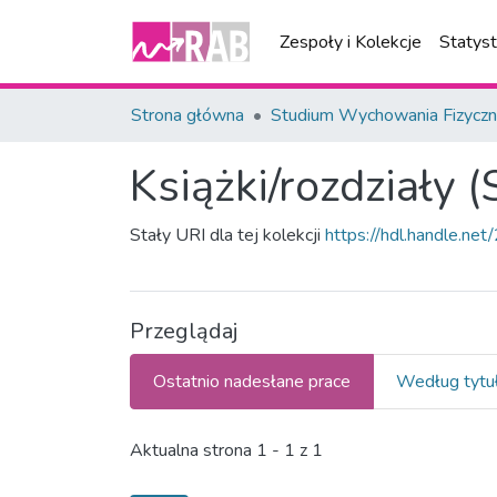
Zespoły i Kolekcje
Statys
Strona główna
Studium Wychowania Fizyczn
Książki/rozdziały
Stały URI dla tej kolekcji
https://hdl.handle.n
Przeglądaj
Ostatnio nadesłane prace
Według tytu
Ostatnio nadesłane prace
Aktualna strona
1 - 1 z 1