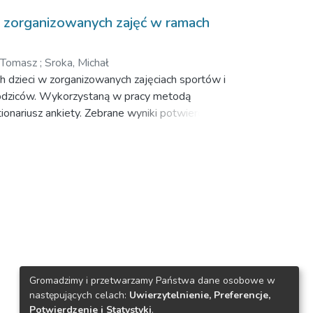
zie zorganizowanych zajęć w ramach
 Tomasz
;
Sroka, Michał
ch dzieci w zorganizowanych zajęciach sportów i
 rodziców. Wykorzystaną w pracy metodą
nariusz ankiety. Zebrane wyniki potwierdzają,
wój dzieci i młodzieży, jakie pełnią preferowane
Gromadzimy i przetwarzamy Państwa dane osobowe w
następujących celach:
Uwierzytelnienie, Preferencje,
Potwierdzenie i Statystyki
.