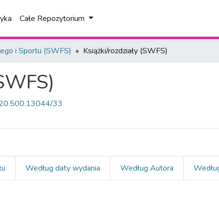
tyka
Całe Repozytorium
ego i Sportu (SWFS)
Książki/rozdziały (SWFS)
 (SWFS)
et/20.500.13044/33
łu
Według daty wydania
Według Autora
Według