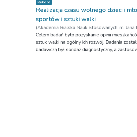
Rekord
Realizacja czasu wolnego dzieci i mło
sportów i sztuki walki
(
Akademia Bialska Nauk Stosowanych im. Jana 
Celem badań było pozyskanie opinii mieszkańców 
sztuk walki na ogólny ich rozwój. Badania zo
badawczą był sondaż diagnostyczny, a zastosow
że rodzice wysyłają swoje dzieci w głównej mier
dyscypliny.