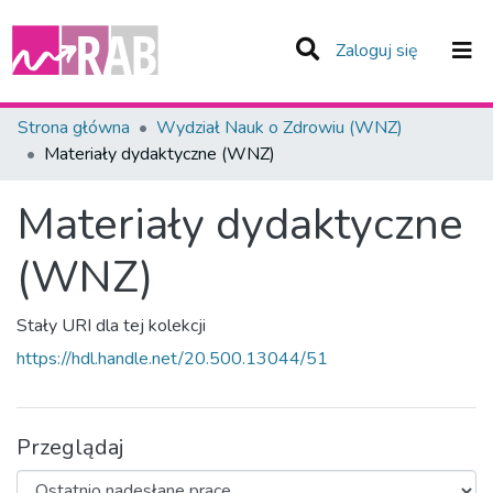
(current)
Zaloguj się
Zespoły i Kolekcje
Strona główna
Wydział Nauk o Zdrowiu (WNZ)
Materiały dydaktyczne (WNZ)
Statystyka
Materiały dydaktyczne
Całe Repozytorium
(WNZ)
Stały URI dla tej kolekcji
https://hdl.handle.net/20.500.13044/51
Przeglądaj