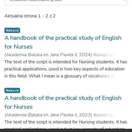
Ostatnio nadesłane prace
Aktualna strona
1 - 2 z 2
Rekord
A handbook of the practical study of English
for Nurses
(
Akademia Bialska im. Jana Pawła II,
2024
)
Kowalczyk,
Dorota
The text of the script is intended for Nursing students. It has
practical applications, used in two key aspects of education
in this field. What I mean is a glossary of vocabulary and
exercises using medical vocabulary and specialist
knowledge. The exercises are my own. I developed them
Rekord
through experience while working with students.
A handbook of the practical study of English
for Nurses
(
Akademia Bialska im. Jana Pawła II,
2023
)
Kowalczyk,
Dorota
The text of the script is intended for Nursing students. It has
practical applications, used in two key aspects of education