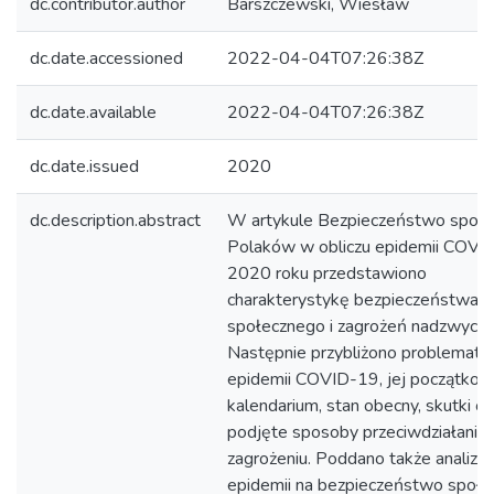
dc.contributor.author
Barszczewski, Wiesław
dc.date.accessioned
2022-04-04T07:26:38Z
dc.date.available
2022-04-04T07:26:38Z
dc.date.issued
2020
dc.description.abstract
W artykule Bezpieczeństwo społe
Polaków w obliczu epidemii COV
2020 roku przedstawiono
charakterystykę bezpieczeństwa
społecznego i zagrożeń nadzwycza
Następnie przybliżono problematy
epidemii COVID-19, jej początko
kalendarium, stan obecny, skutki or
podjęte sposoby przeciwdziałania
zagrożeniu. Poddano także analizi
epidemii na bezpieczeństwo społe