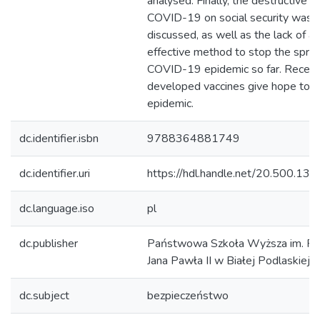
analysed. Finally, the destructive i
COVID-19 on social security was
discussed, as well as the lack of an
effective method to stop the spre
COVID-19 epidemic so far. Recent
developed vaccines give hope to s
epidemic.
dc.identifier.isbn
9788364881749
dc.identifier.uri
https://hdl.handle.net/20.500.13
dc.language.iso
pl
dc.publisher
Państwowa Szkoła Wyższa im. Pa
Jana Pawła II w Białej Podlaskiej
dc.subject
bezpieczeństwo