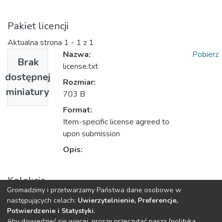
Pakiet licencji
Aktualna strona
1 - 1 z 1
Nazwa:
Pobierz
Brak
license.txt
dostępnej
Rozmiar:
miniatury
703 B
Format:
Item-specific license agreed to
upon submission
Opis:
Kolekcje
Gromadzimy i przetwarzamy Państwa dane osobowe w
Książki/rozdziały (WU)
następujących celach:
Uwierzytelnienie, Preferencje,
Potwierdzenie i Statystyki
.
Aby dowiedzieć się więcej, proszę przeczytać naszą {polityka