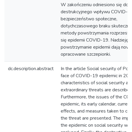
W zakończeniu odniesiono się do k
destrukcyjnego wpływu COVID-1
bezpieczeństwo społeczne,
dotychczasowego braku skuteczne
metody powstrzymania rozprzestrz
się epidemii COVID-19. Nadzieję 
powstrzymanie epidemii dają now
opracowane szczepionki.
dc.description.abstract
In the article Social security of Pol
face of COVID-19 epidemic in 202
characteristics of social security an
extraordinary threats are described
Furthermore, the issues of the C
epidemic, its early calendar, current
effects, and measures taken to co
the threat are presented. The impa
the epidemic on social security wa