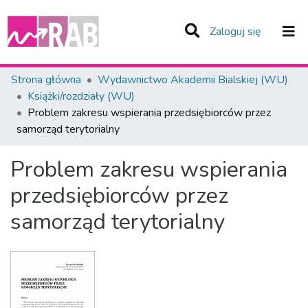
(current)
Zaloguj się
Zespoły i Kolekcje
Strona główna
Wydawnictwo Akademii Bialskiej (WU)
Książki/rozdziały (WU)
Statystyka
Problem zakresu wspierania przedsiębiorców przez
samorząd terytorialny
Całe Repozytorium
Problem zakresu wspierania
przedsiębiorców przez
samorząd terytorialny