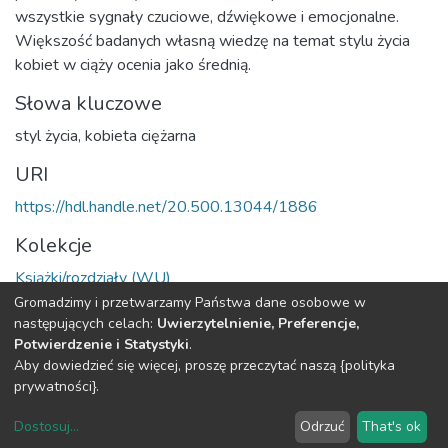
wszystkie sygnały czuciowe, dźwiękowe i emocjonalne.
Większość badanych własną wiedzę na temat stylu życia
kobiet w ciąży ocenia jako średnią.
Słowa kluczowe
styl życia
,
kobieta ciężarna
URI
https://hdl.handle.net/20.500.13044/1886
Kolekcje
Książki/rozdziały (WU)
Gromadzimy i przetwarzamy Państwa dane osobowe w
Cała strona rekordu
następujących celach:
Uwierzytelnienie, Preferencje,
Potwierdzenie i Statystyki
.
Aby dowiedzieć się więcej, proszę przeczytać naszą {polityka
DSpace software
copyright © 2002-2026
LYRASIS
prywatności}.
O
Regulamin
Klauzula
Deklaracja
Ustawienia
Repozytorium
Repozytorium
RODO
dostępności
plików
Dostosuj
...
Odrzuć
That's ok
cookie