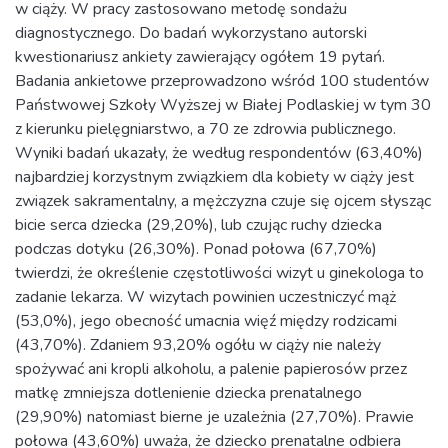
w ciąży. W pracy zastosowano metodę sondażu
diagnostycznego. Do badań wykorzystano autorski
kwestionariusz ankiety zawierający ogółem 19 pytań.
Badania ankietowe przeprowadzono wśród 100 studentów
Państwowej Szkoły Wyższej w Białej Podlaskiej w tym 30
z kierunku pielęgniarstwo, a 70 ze zdrowia publicznego.
Wyniki badań ukazały, że według respondentów (63,40%)
najbardziej korzystnym związkiem dla kobiety w ciąży jest
związek sakramentalny, a mężczyzna czuje się ojcem słysząc
bicie serca dziecka (29,20%), lub czując ruchy dziecka
podczas dotyku (26,30%). Ponad połowa (67,70%)
twierdzi, że określenie częstotliwości wizyt u ginekologa to
zadanie lekarza. W wizytach powinien uczestniczyć mąż
(53,0%), jego obecność umacnia więź między rodzicami
(43,70%). Zdaniem 93,20% ogółu w ciąży nie należy
spożywać ani kropli alkoholu, a palenie papierosów przez
matkę zmniejsza dotlenienie dziecka prenatalnego
(29,90%) natomiast bierne je uzależnia (27,70%). Prawie
połowa (43,60%) uważa, że dziecko prenatalne odbiera