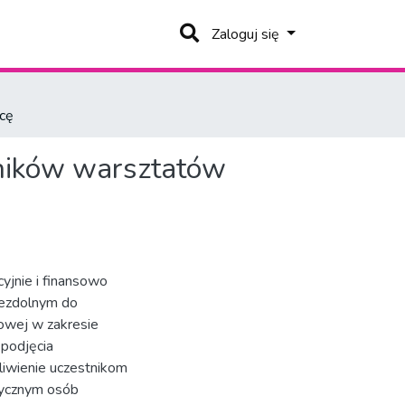
Zaloguj się
ycę
tników warsztatów
yjnie i finansowo
ezdolnym do
dowej w zakresie
 podjęcia
liwienie uczestnikom
tycznym osób