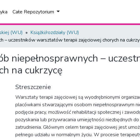
tyka
Całe Repozytorium
skiej (WU)
Książki/rozdziały (WU)
 – uczestników warsztatów terapii zajęciowej chorych na cukrz
ób niepełnosprawnych – uczes
ych na cukrzycę
Streszczenie
Warsztaty terapii zajęciowej są wyodrębnionymi organizac
placówkami stwarzającymi osobom niepełnosprawnym ni
podjęcia pracy, możliwość rehabilitacji społecznej i zawo
pozyskania lub przywracania umiejętności niezbędnych do
zatrudnienia. Głównym celem terapii zajęciowej jest umoż
pełnego udziału w normalnym życiu. W procesie terapeu