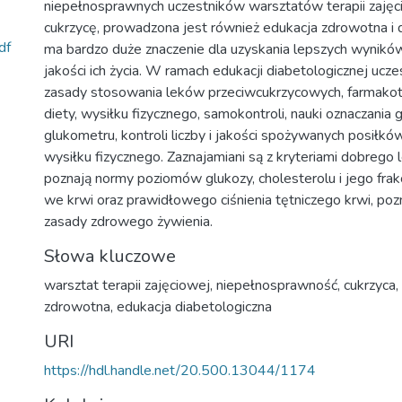
niepełnosprawnych uczestników warsztatów terapii zajęc
cukrzycę, prowadzona jest również edukacja zdrowotna i 
df
ma bardzo duże znaczenie dla uzyskania lepszych wyników
jakości ich życia. W ramach edukacji diabetologicznej ucze
zasady stosowania leków przeciwcukrzycowych, farmakote
diety, wysiłku fizycznego, samokontroli, nauki oznaczania 
glukometru, kontroli liczby i jakości spożywanych posiłk
wysiłku fizycznego. Zaznajamiani są z kryteriami dobrego l
poznają normy poziomów glukozy, cholesterolu i jego frakc
we krwi oraz prawidłowego ciśnienia tętniczego krwi, p
zasady zdrowego żywienia.
Słowa kluczowe
warsztat terapii zajęciowej
,
niepełnosprawność
,
cukrzyca
,
zdrowotna
,
edukacja diabetologiczna
URI
https://hdl.handle.net/20.500.13044/1174