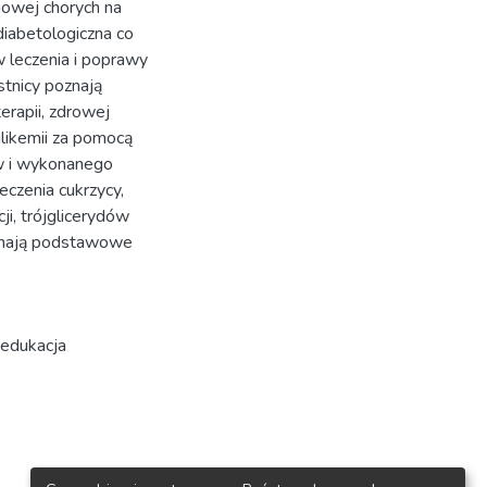
iowej chorych na
diabetologiczna co
 leczenia i poprawy
stnicy poznają
rapii, zdrowej
glikemii za pomocą
ów i wykonanego
eczenia cukrzycy,
ji, trójglicerydów
oznają podstawowe
edukacja