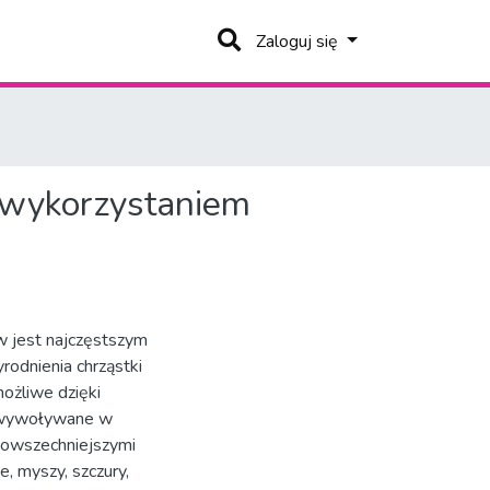
Zaloguj się
z wykorzystaniem
w jest najczęstszym
odnienia chrząstki
ożliwe dzięki
t wywoływane w
jpowszechniejszymi
 myszy, szczury,