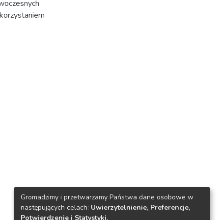
nowoczesnych
ykorzystaniem
Gromadzimy i przetwarzamy Państwa dane osobowe w
następujących celach:
Uwierzytelnienie, Preferencje,
Potwierdzenie i Statystyki
.