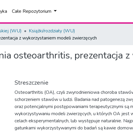
tyka
Całe Repozytorium
skiej (WU)
Książki/rozdziały (WU)
ezentacja z wykorzystaniem modeli zwierzęcych
a osteoarthritis, prezentacja 
Streszczenie
Osteoarthritis (OA), czyli zwyrodnieniowa choroba stawó
schorzeniem stawów u ludzi. Badania nad patogenezą zwyr
oraz potencjalnymi postępowaniami terapeutycznymi są m
wykorzystywaniu modeli zwierzęcych, u których OA jes
celach eksperymentalnych, lub występuje naturalnie. Na
gatunkami wykorzystywanymi do badań są kawie domowe,