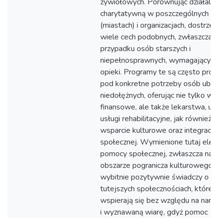
żywiołowych. Porównując działaln
charytatywną w poszczególnych kr
(miastach) i organizacjach, dostrz
wiele cech podobnych, zwłaszcza 
przypadku osób starszych i
niepełnosprawnych, wymagających 
opieki. Programy te są często pro
pod konkretne potrzeby osób ubog
niedołężnych, oferując nie tylko ws
finansowe, ale także lekarstwa, ubr
usługi rehabilitacyjne, jak również
wsparcie kulturowe oraz integracji
społecznej. Wymienione tutaj ele
pomocy społecznej, zwłaszcza na
obszarze pogranicza kulturowego
wybitnie pozytywnie świadczy o
tutejszych społecznościach, które
wspierają się bez względu na nar
i wyznawaną wiarę, gdyż pomoc