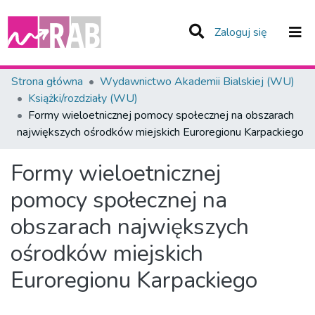
(current)
Zaloguj się
Zespoły i Kolekcje
Strona główna
Wydawnictwo Akademii Bialskiej (WU)
Książki/rozdziały (WU)
Statystyka
Formy wieloetnicznej pomocy społecznej na obszarach
największych ośrodków miejskich Euroregionu Karpackiego
Całe Repozytorium
Formy wieloetnicznej
pomocy społecznej na
obszarach największych
ośrodków miejskich
Euroregionu Karpackiego