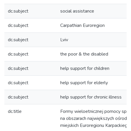
dc.subject
social assistance
dc.subject
Carpathian Euroregion
dc.subject
Lviv
dc.subject
the poor & the disabled
dc.subject
help support for children
dc.subject
help support for elderly
dc.subject
help support for chronic illness
dc.title
Formy wieloetnicznej pomocy społ
na obszarach największych ośrod
miejskich Euroregionu Karpackiego