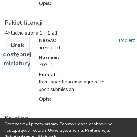
Opis:
Pakiet licencji
Aktualna strona
1 - 1 z 1
Nazwa:
Pobierz
Brak
license.txt
dostępnej
Rozmiar:
miniatury
703 B
Format:
Item-specific license agreed to
upon submission
Opis:
Kolekcje
Gromadzimy i przetwarzamy Państwa dane osobowe w
Książki/rozdziały (WU)
następujących celach:
Uwierzytelnienie, Preferencje,
Potwierdzenie i Statystyki
.