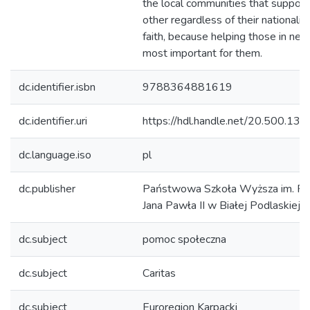
the local communities that support
other regardless of their nationalit
faith, because helping those in need
most important for them.
dc.identifier.isbn
9788364881619
dc.identifier.uri
https://hdl.handle.net/20.500.13
dc.language.iso
pl
dc.publisher
Państwowa Szkoła Wyższa im. Pa
Jana Pawła II w Białej Podlaskiej
dc.subject
pomoc społeczna
dc.subject
Caritas
dc.subject
Euroregion Karpacki