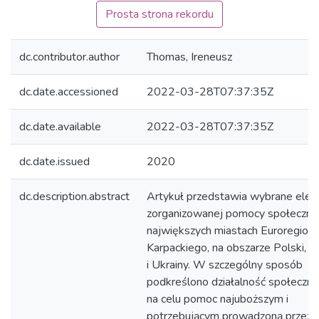
Prosta strona rekordu
dc.contributor.author
Thomas, Ireneusz
dc.date.accessioned
2022-03-28T07:37:35Z
dc.date.available
2022-03-28T07:37:35Z
dc.date.issued
2020
dc.description.abstract
Artykuł przedstawia wybrane ele
zorganizowanej pomocy społeczne
największych miastach Euroregion
Karpackiego, na obszarze Polski, S
i Ukrainy. W szczególny sposób
podkreślono działalność społeczną
na celu pomoc najuboższym i
potrzebującym prowadzoną przez