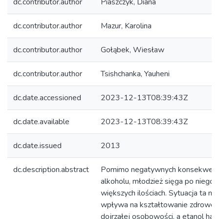
dc.contributor.author
Piaszczyk, Diana
dc.contributor.author
Mazur, Karolina
dc.contributor.author
Gołąbek, Wiesław
dc.contributor.author
Tsishchanka, Yauheni
dc.date.accessioned
2023-12-13T08:39:43Z
dc.date.available
2023-12-13T08:39:43Z
dc.date.issued
2013
dc.description.abstract
Pomimo negatywnych konsekwencji
alkoholu, młodzież sięga po niego 
większych ilościach. Sytuacja ta n
wpływa na kształtowanie zdrowej 
dojrzałej osobowości, a etanol ha