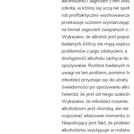
alkoholizmu i zagrożeń z nim związa
szkoła, w której się uczą nie spełn
roli profilaktyczno-wychowawczej, 
przekazuje uczniom wystarczającej
na temat zagrożeń związanych z al
Wykazano, że alkohol jest popula
badanych, którzy nie mają większy
problemów z jego zdobyciem, a
dostępność alkoholu zachęca do j
spożywania. Rodzice badanych nie 
uwagi na ten problem, pomimo teg
młodzież przyznaje się do utraty
świadomości po spożywaniu alkoho
twierdzi, że jest od niego uzależnio
Wykazano, że młodzież rozumie, ż
alkoholizom jest chorobą, ale nie po
rozpoznać właściwie momentu zagr
Niepokojący jest fakt, że problem
alkoholizmu występuje w rodzinac