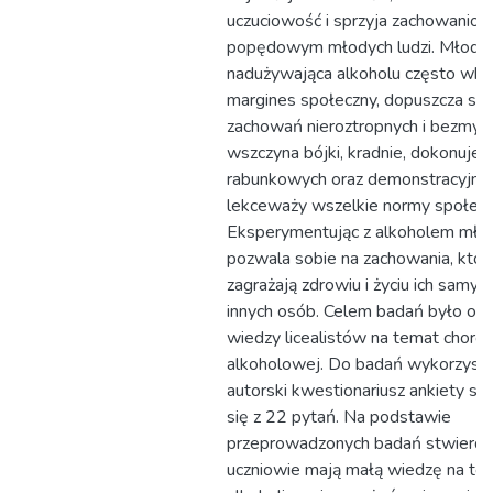
uczuciowość i sprzyja zachowanio
popędowym młodych ludzi. Młodzi
nadużywająca alkoholu często wkr
margines społeczny, dopuszcza się
zachowań nieroztropnych i bezmyśl
wszczyna bójki, kradnie, dokonuje
rabunkowych oraz demonstracyjnie
lekceważy wszelkie normy społecz
Eksperymentując z alkoholem mło
pozwala sobie na zachowania, któr
zagrażają zdrowiu i życiu ich samyc
innych osób. Celem badań było okr
wiedzy licealistów na temat choro
alkoholowej. Do badań wykorzyst
autorski kwestionariusz ankiety sk
się z 22 pytań. Na podstawie
przeprowadzonych badań stwierdz
uczniowie mają małą wiedzę na te