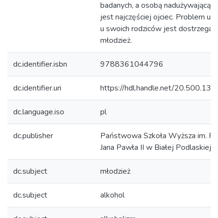
badanych, a osobą nadużywającą a
jest najczęściej ojciec. Problem uza
u swoich rodziców jest dostrzegan
młodzież.
dc.identifier.isbn
9788361044796
dc.identifier.uri
https://hdl.handle.net/20.500.1
dc.language.iso
pl
dc.publisher
Państwowa Szkoła Wyższa im. Pa
Jana Pawła II w Białej Podlaskiej
dc.subject
młodzież
dc.subject
alkohol