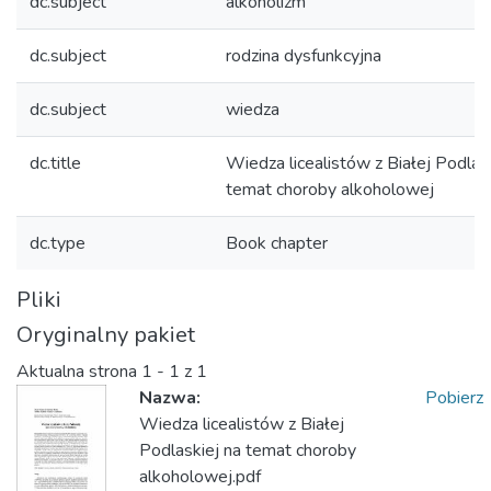
dc.subject
alkoholizm
dc.subject
rodzina dysfunkcyjna
dc.subject
wiedza
dc.title
Wiedza licealistów z Białej Podlas
temat choroby alkoholowej
dc.type
Book chapter
Pliki
Oryginalny pakiet
Aktualna strona
1 - 1 z 1
Nazwa:
Pobierz
Wiedza licealistów z Białej
Podlaskiej na temat choroby
alkoholowej.pdf