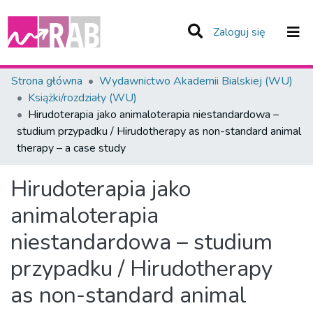
(current)
Zaloguj się
Zespoły i Kolekcje
Strona główna
Wydawnictwo Akademii Bialskiej (WU)
Książki/rozdziały (WU)
Statystyka
Hirudoterapia jako animaloterapia niestandardowa –
studium przypadku / Hirudotherapy as non-standard animal
Całe Repozytorium
therapy – a case study
Hirudoterapia jako
animaloterapia
niestandardowa – studium
przypadku / Hirudotherapy
as non-standard animal