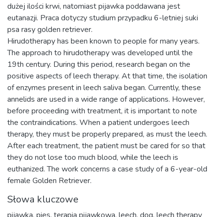
dużej ilości krwi, natomiast pijawka poddawana jest
eutanazji. Praca dotyczy studium przypadku 6-letniej suki
psa rasy golden retriever.
Hirudotherapy has been known to people for many years.
The approach to hirudotherapy was developed until the
19th century. During this period, research began on the
positive aspects of leech therapy. At that time, the isolation
of enzymes present in leech saliva began. Currently, these
annelids are used in a wide range of applications. However,
before proceeding with treatment, it is important to note
the contraindications. When a patient undergoes leech
therapy, they must be properly prepared, as must the leech.
After each treatment, the patient must be cared for so that
they do not lose too much blood, while the leech is
euthanized. The work concerns a case study of a 6-year-old
female Golden Retriever.
Słowa kluczowe
pijawka
,
pies
,
terapia pijawkowa
,
leech
,
dog
,
leech therapy