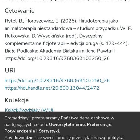
Cytowanie
Rytel, B., Horoszewicz, E. (2025). Hirudoterapia jako
animaloterapia niestandardowa – studium przypadku. W: E.
Rutkowska, D. Wysokińska (red.), Dyscypliny
komplementarne fizjoterapii – edycja druga (s. 429-444).
Biała Podlaska: Akademia Bialska im. Jana Pawła II.
https://doi.org/10.29316/9788368103250_26
URI
https://doi.org/10.29316/9788368103250_26
https://hdl.handle.net/20.500.13044/2472
Kolekcje
Książki/rozdziały (WU)
Gromadzimy i przetwarzamy Państwa dane osobowe w
Cała strona rekordu
następujących celach:
Uwierzytelnienie, Preferencje,
Potwierdzenie i Statystyki
.
Aby dowiedzieć się więcej, proszę przeczytać naszą {polityka