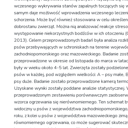
wczesnego wykrywania stanów zapalnych toczących się w
samym daje możliwość wprowadzenia wczesnego leczeni
schorzenia. Może być również stosowana w celu określen
dobrostanu zwierząt. Można nią analizować reakcje stres
występowanie niekorzystnych bodźców w ich otoczeniu (Ci
2013). Celem przeprowadzonych badań była analiza rozk
psów przebywających w schroniskach na terenie wojew
zachodniopomorskiego oraz mazowieckiego. Badanie zos
przeprowadzone w okresie od listopada do marca w lat
były w wieku około 4-5 lat. Zwierzęta zostały podzielone
psów w każdej, pod względem wielkości: A – psy małe, B 
psy duże. Badanie zostało przeprowadzone kamerą termo
Uzyskane wyniki zostały poddane analizie statystycznej.
przeprowadzonym zestawieniu porównawczym zaobserw
wzorca ogrzewania się nierównomiernego. Ten schemat by
widoczny u psów z województwa zachodniopomorskiego, 
roku, z kolei u psów z województwa mazowieckiego zim
równomiernego ogrzewania, co może sugerować skutecz