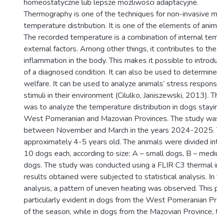
homeostatyczne lub lepsze możliwości adaptacyjne.
Thermography is one of the techniques for non-invasive mo
temperature distribution. It is one of the elements of anim
The recorded temperature is a combination of internal te
external factors. Among other things, it contributes to the
inflammation in the body. This makes it possible to introd
of a diagnosed condition. It can also be used to determine
welfare. It can be used to analyze animals’ stress respon
stimuli in their environment (Cilulko, Janiszewski, 2013). 
was to analyze the temperature distribution in dogs stayin
West Pomeranian and Mazovian Provinces. The study wa
between November and March in the years 2024-2025.
approximately 4-5 years old. The animals were divided in
10 dogs each, according to size: A – small dogs, B – medi
dogs. The study was conducted using a FLIR C3 thermal 
results obtained were subjected to statistical analysis. I
analysis, a pattern of uneven heating was observed. This
particularly evident in dogs from the West Pomeranian Pr
of the season, while in dogs from the Mazovian Province, 