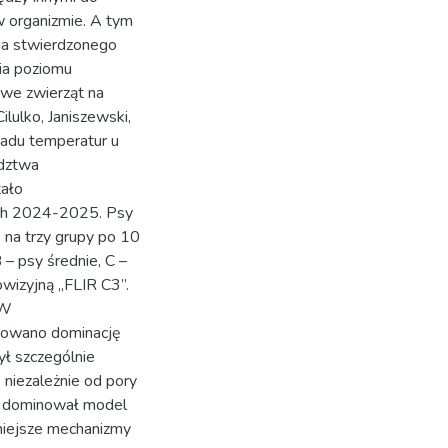
 organizmie. A tym
a stwierdzonego
ia poziomu
owe zwierząt na
lulko, Janiszewski,
ładu temperatur u
ództwa
tało
ach 2024-2025. Psy
 na trzy grupy po 10
– psy średnie, C –
wizyjną „FLIR C3”.
 W
owano dominację
ł szczególnie
niezależnie od pory
ą dominował model
niejsze mechanizmy