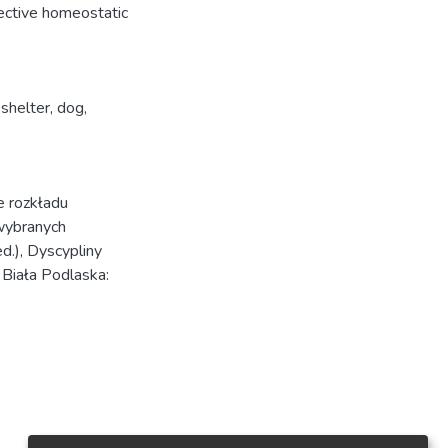
ective homeostatic
shelter
,
dog
,
e rozkładu
wybranych
.), Dyscypliny
 Biała Podlaska: