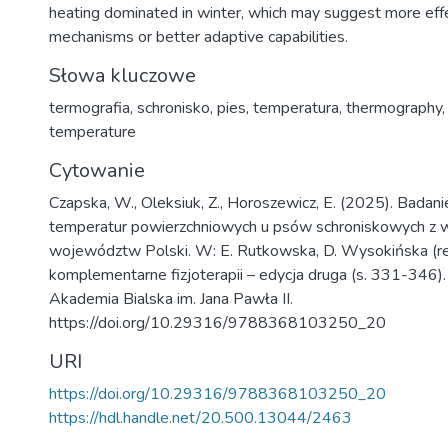
heating dominated in winter, which may suggest more eff
mechanisms or better adaptive capabilities.
Słowa kluczowe
termografia
,
schronisko
,
pies
,
temperatura
,
thermography
,
temperature
Cytowanie
Czapska, W., Oleksiuk, Z., Horoszewicz, E. (2025). Badani
temperatur powierzchniowych u psów schroniskowych z 
województw Polski. W: E. Rutkowska, D. Wysokińska (red
komplementarne fizjoterapii – edycja druga (s. 331-346).
Akademia Bialska im. Jana Pawła II.
https://doi.org/10.29316/9788368103250_20
URI
https://doi.org/10.29316/9788368103250_20
https://hdl.handle.net/20.500.13044/2463