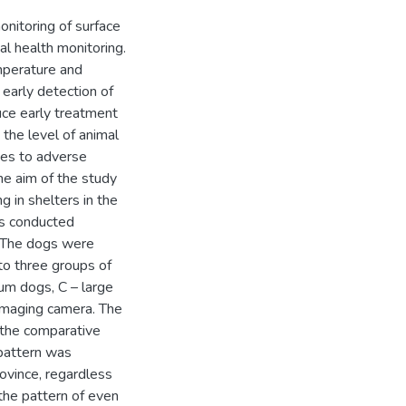
nitoring of surface
al health monitoring.
mperature and
 early detection of
uce early treatment
 the level of animal
ses to adverse
The aim of the study
g in shelters in the
s conducted
 The dogs were
to three groups of
um dogs, C – large
imaging camera. The
n the comparative
 pattern was
ovince, regardless
the pattern of even