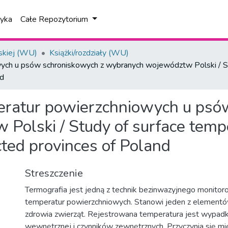
tyka
Całe Repozytorium
skiej (WU)
Książki/rozdziały (WU)
ych u psów schroniskowych z wybranych województw Polski / Stud
nd
eratur powierzchniowych u psó
olski / Study of surface temper
cted provinces of Poland
Streszczenie
Termografia jest jedną z technik bezinwazyjnego monitor
temperatur powierzchniowych. Stanowi jeden z element
zdrowia zwierząt. Rejestrowana temperatura jest wypa
wewnętrznej i czynników zewnętrznych. Przyczynia się mi