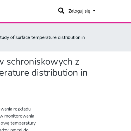
Zaloguj się
y of surface temperature distribution in
w schroniskowych z
ature distribution in
owania rozkładu
ów monitorowania
dkową temperatury
ędzy innymi do