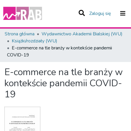
(current)
Zaloguj się
Zespoły i Kolekcje
Strona główna
Wydawnictwo Akademii Bialskiej (WU)
Książki/rozdziały (WU)
Statystyka
E-commerce na tle branży w kontekście pandemii
COVID-19
Całe Repozytorium
E-commerce na tle branży w
kontekście pandemii COVID-
19