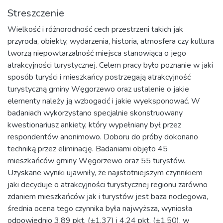
Streszczenie
Wielkość i różnorodność cech przestrzeni takich jak
przyroda, obiekty, wydarzenia, historia, atmosfera czy kultura
tworzą niepowtarzalność miejsca stanowiącą o jego
atrakcyjności turystycznej. Celem pracy było poznanie w jaki
sposób turyści i mieszkańcy postrzegają atrakcyjność
turystyczną gminy Węgorzewo oraz ustalenie o jakie
elementy należy ją wzbogacić i jakie wyeksponować. W
badaniach wykorzystano specjalnie skonstruowany
kwestionariusz ankiety, który wypełniany był przez
respondentów anonimowo. Doboru do próby dokonano
techniką przez eliminację. Badaniami objęto 45
mieszkańców gminy Węgorzewo oraz 55 turystów.
Uzyskane wyniki ujawniły, że najistotniejszym czynnikiem
jaki decyduje o atrakcyjności turystycznej regionu zarówno
zdaniem mieszkańców jak i turystów jest baza noclegowa,
średnia ocena tego czynnika była najwyższa, wyniosła
odpowiednio 3,89 pkt. (±1,37) i 4,24 pkt. (±1,50), w