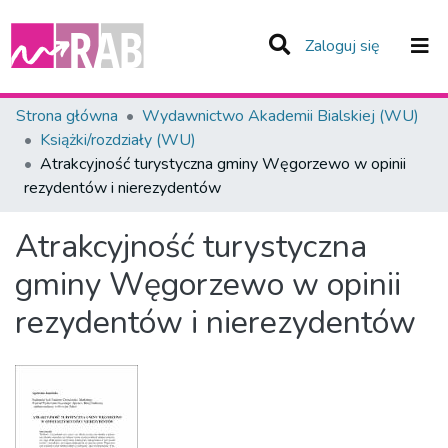
(current)
Zaloguj się
Zespoły i Kolekcje
Strona główna
Wydawnictwo Akademii Bialskiej (WU)
Książki/rozdziały (WU)
Statystyka
Atrakcyjność turystyczna gminy Węgorzewo w opinii
rezydentów i nierezydentów
Całe Repozytorium
Atrakcyjność turystyczna
gminy Węgorzewo w opinii
rezydentów i nierezydentów