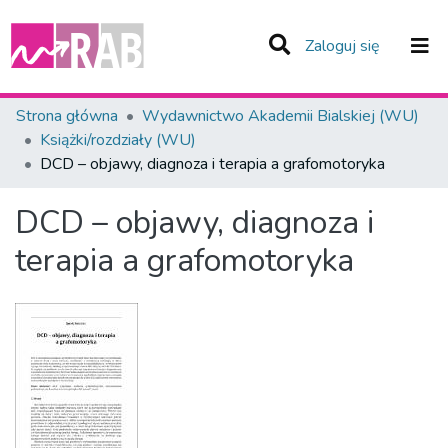
(current)
Zaloguj się
Zespoły i Kolekcje
Strona główna
Wydawnictwo Akademii Bialskiej (WU)
Książki/rozdziały (WU)
Statystyka
DCD – objawy, diagnoza i terapia a grafomotoryka
Całe Repozytorium
DCD – objawy, diagnoza i
terapia a grafomotoryka