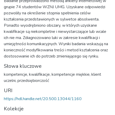
Badanie przeprowadzono metodą ankiety internetowej w
grupie 74 studentów WZNJ UMG. Uzyskane odpowiedzi
pozwoliły na określenie stopnia spełnienia celów
kształcenia przedstawionych w sylwetce absolwenta.
Ponadto wyodrębniono obszary, w których uzyskane
kwalifikacje są niekompletne i niewystarczające lub wcale
ich nie ma. Zdiagnozowano luki w zakresie kwalifikacji i
umiejętności komunikacyjnych. Wyniki badania wskazują na
konieczność modyfikowania treści i metod kształcenia oraz
dostosowanie ich do potrzeb zmieniającego się rynku.
Słowa kluczowe
kompetencje
,
kwalifikacje
,
kompetencje miękkie
,
klient
uczelni
,
przedsiębiorczość
URI
https://hdl.handle.net/20.500.13044/1160
Kolekcje