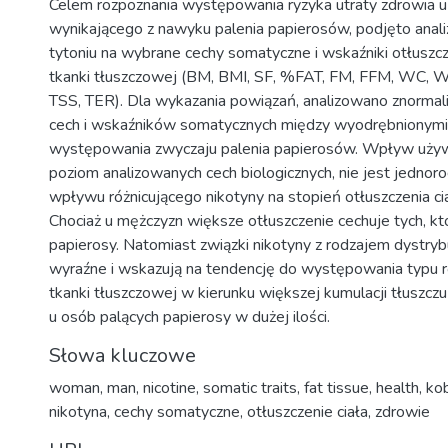
Celem rozpoznania występowania ryzyka utraty zdrowia 
wynikającego z nawyku palenia papierosów, podjęto anal
tytoniu na wybrane cechy somatyczne i wskaźniki otłuszcz
tkanki tłuszczowej (BM, BMI, SF, %FAT, FM, FFM, WC, 
TSS, TER). Dla wykazania powiązań, analizowano znormal
cech i wskaźników somatycznych między wyodrębnionymi
występowania zwyczaju palenia papierosów. Wpływ używ
poziom analizowanych cech biologicznych, nie jest jednor
wpływu różnicującego nikotyny na stopień otłuszczenia ci
Chociaż u mężczyzn większe otłuszczenie cechuje tych, któr
papierosy. Natomiast związki nikotyny z rodzajem dystrybu
wyraźne i wskazują na tendencję do występowania typu 
tkanki tłuszczowej w kierunku większej kumulacji tłuszczu
u osób palących papierosy w dużej ilości.
Słowa kluczowe
woman
,
man
,
nicotine
,
somatic traits
,
fat tissue
,
health
,
kob
nikotyna
,
cechy somatyczne
,
otłuszczenie ciała
,
zdrowie