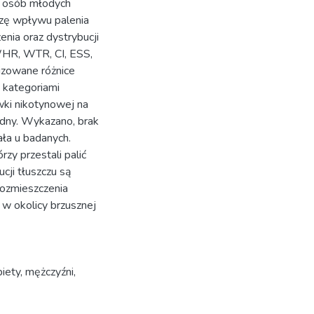
u osób młodych
izę wpływu palenia
enia oraz dystrybucji
WHR, WTR, CI, ESS,
izowane różnice
 kategoriami
ki nikotynowej na
odny. Wykazano, brak
ała u badanych.
zy przestali palić
cji tłuszczu są
rozmieszczenia
 w okolicy brzusznej
iety
,
mężczyźni
,