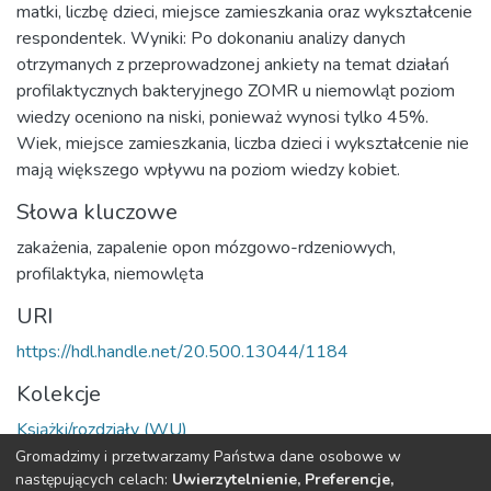
matki, liczbę dzieci, miejsce zamieszkania oraz wykształcenie
respondentek. Wyniki: Po dokonaniu analizy danych
otrzymanych z przeprowadzonej ankiety na temat działań
profilaktycznych bakteryjnego ZOMR u niemowląt poziom
wiedzy oceniono na niski, ponieważ wynosi tylko 45%.
Wiek, miejsce zamieszkania, liczba dzieci i wykształcenie nie
mają większego wpływu na poziom wiedzy kobiet.
Słowa kluczowe
zakażenia
,
zapalenie opon mózgowo-rdzeniowych
,
profilaktyka
,
niemowlęta
URI
https://hdl.handle.net/20.500.13044/1184
Kolekcje
Książki/rozdziały (WU)
Gromadzimy i przetwarzamy Państwa dane osobowe w
Cała strona rekordu
następujących celach:
Uwierzytelnienie, Preferencje,