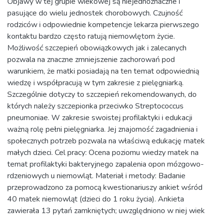
Objawy w tej grupie wiekowej są niejednoznaczne i
pasujące do wielu jednostek chorobowych. Czujność
rodziców i odpowiednie kompetencje lekarza pierwszego
kontaktu bardzo często ratują niemowlętom życie.
Możliwość szczepień obowiązkowych jak i zalecanych
pozwala na znaczne zmniejszenie zachorowań pod
warunkiem, że matki posiadają na ten temat odpowiednią
wiedzę i współpracują w tym zakresie z pielęgniarką.
Szczególnie dotyczy to szczepień rekomendowanych, do
których należy szczepionka przeciwko Streptococcus
pneumoniae. W zakresie swoistej profilaktyki i edukacji
ważną rolę pełni pielęgniarka. Jej znajomość zagadnienia i
społecznych potrzeb pozwala na właściwą edukację matek
małych dzieci. Cel pracy: Ocena poziomu wiedzy matek na
temat profilaktyki bakteryjnego zapalenia opon mózgowo-
rdzeniowych u niemowląt. Materiał i metody: Badanie
przeprowadzono za pomocą kwestionariuszy ankiet wśród
40 matek niemowląt (dzieci do 1 roku życia). Ankieta
zawierała 13 pytań zamkniętych; uwzględniono w niej wiek