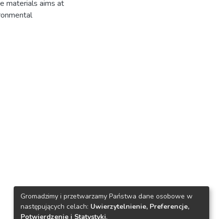
e materials aims at
ironmental
Gromadzimy i przetwarzamy Państwa dane osobowe w
następujących celach:
Uwierzytelnienie, Preferencje,
Potwierdzenie i Statystyki
.