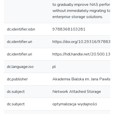
to gradually improve NAS perform
without immediately migrating to c
enterprise storage solutions.
dc.identifier.isbn
9788368103281
dc.identifier.uri
https://doi.org/10.29316/9788
dc.identifier.uri
https://hdl.handle.net/20.500.1
dc.language.iso
pl
dc.publisher
Akademia Bialska im. Jana Pawła II
dc.subject
Network Attached Storage
dc.subject
optymalizacja wydajności