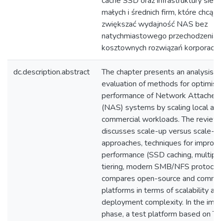
cache SSD oraz infrastruktury sieci
małych i średnich firm, które chcą 
zwiększać wydajność NAS bez
natychmiastowego przechodzenia 
kosztownych rozwiązań korporacyj
dc.description.abstract
The chapter presents an analysis an
evaluation of methods for optimisi
performance of Network Attached
(NAS) systems by scaling local arch
commercial workloads. The review 
discusses scale-up versus scale-o
approaches, techniques for improvi
performance (SSD caching, multipat
tiering, modern SMB/NFS protocol
compares open-source and comme
platforms in terms of scalability an
deployment complexity. In the imp
phase, a test platform based on 