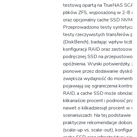
testową opartą na TrueNAS SCALE
plików ZFS, wyposażoną w 2-8 
oraz opcjonalny cache SSD NVMe.
Przeprowadzono testy syntetyczne 
testy rzeczywistych transferów pl
(DiskBench), badając wpływ liczby
konfiguracji RAID oraz zastosowan
podręcznej SSD na przepustowość,
opóźnienia. Wyniki potwierdziły, ż
pionowe przez dodawanie dysków 
zwiększa wydajność do momentu,
pojawiają się ograniczenia kontroler
RAID, a cache SSD może obniżać o
kilkanaście procent i podnosić pr
nawet o kilkadziesiąt procent w w
scenariuszach. Na tej podstawie 
praktyczne rekomendacje doboru ar
(scale-up vs. scale-out), konfigurac