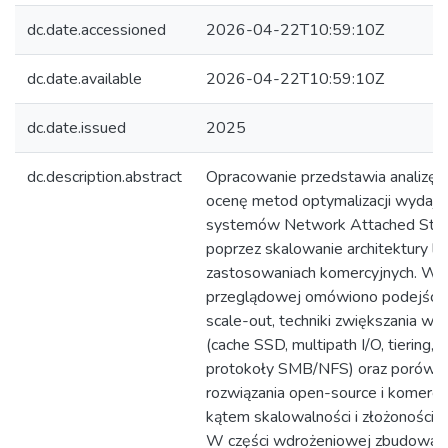
dc.date.accessioned
2026-04-22T10:59:10Z
dc.date.available
2026-04-22T10:59:10Z
dc.date.issued
2025
dc.description.abstract
Opracowanie przedstawia analizę i
ocenę metod optymalizacji wydajn
systemów Network Attached Sto
poprzez skalowanie architektury lo
zastosowaniach komercyjnych. W c
przeglądowej omówiono podejścia 
scale-out, techniki zwiększania wy
(cache SSD, multipath I/O, tiering
protokoły SMB/NFS) oraz porówn
rozwiązania open-source i komercy
kątem skalowalności i złożoności w
W części wdrożeniowej zbudowan