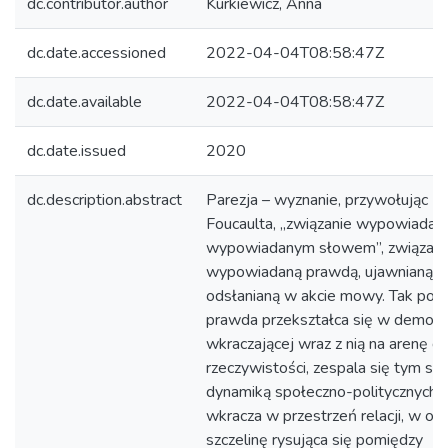
dc.contributor.author
Kurkiewicz, Anna
dc.date.accessioned
2022-04-04T08:58:47Z
dc.date.available
2022-04-04T08:58:47Z
dc.date.issued
2020
dc.description.abstract
Parezja – wyznanie, przywołując
Foucaulta, „związanie wypowiadaj
wypowiadanym słowem”, związani
wypowiadaną prawdą, ujawnianą cz
odsłanianą w akcie mowy. Tak poję
prawda przekształca się w demons
wkraczającej wraz z nią na arenę d
rzeczywistości, zespala się tym s
dynamiką społeczno-politycznych z
wkracza w przestrzeń relacji, w ow
szczelinę rysująca się pomiędzy