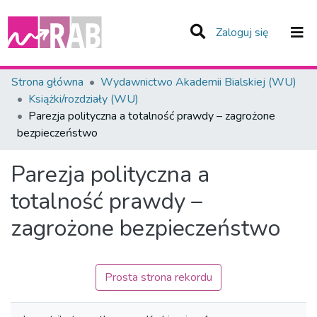
(current)
Zaloguj się
Zespoły i Kolekcje
Strona główna
Wydawnictwo Akademii Bialskiej (WU)
Książki/rozdziały (WU)
Statystyka
Parezja polityczna a totalność prawdy – zagrożone
bezpieczeństwo
Całe Repozytorium
Parezja polityczna a
totalność prawdy –
zagrożone bezpieczeństwo
Prosta strona rekordu