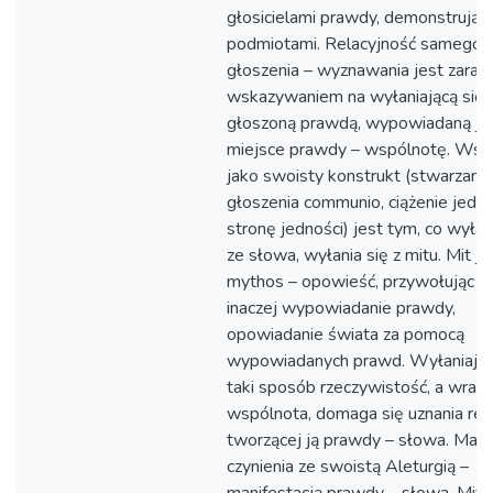
głosicielami prawdy, demonstrujący
podmiotami. Relacyjność samego 
głoszenia – wyznawania jest zara
wskazywaniem na wyłaniającą się 
głoszoną prawdą, wypowiadaną ja
miejsce prawdy – wspólnotę. Wsp
jako swoisty konstrukt (stwarzana
głoszenia communio, ciążenie jedn
stronę jedności) jest tym, co wyłan
ze słowa, wyłania się z mitu. Mit ja
mythos – opowieść, przywołując Na
inaczej wypowiadanie prawdy,
opowiadanie świata za pomocą
wypowiadanych prawd. Wyłaniając
taki sposób rzeczywistość, a wraz z
wspólnota, domaga się uznania rea
tworzącej ją prawdy – słowa. Mam
czynienia ze swoistą Aleturgią –