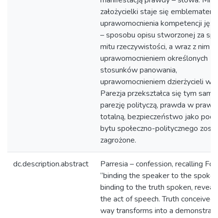
manifestacją prawdy – słowa. Mit
założycielki staje się emblematem
uprawomocnienia kompetencji jęz
– sposobu opisu stworzonej za sp
mitu rzeczywistości, a wraz z nim
uprawomocnieniem określonych
stosunków panowania,
uprawomocnieniem dzierżycieli wła
Parezja przekształca się tym sam
parezję polityczą, prawda w prawd
totalną, bezpieczeństwo jako pod
bytu społeczno-politycznego zosta
zagrożone.
dc.description.abstract
Parresia – confession, recalling Fou
“binding the speaker to the spoken
binding to the truth spoken, reveal
the act of speech. Truth conceived i
way transforms into a demonstrati