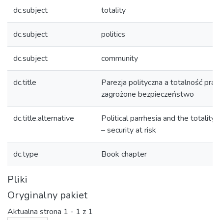
dc.subject
totality
dc.subject
politics
dc.subject
community
dc.title
Parezja polityczna a totalność pra
zagrożone bezpieczeństwo
dc.title.alternative
Political parrhesia and the totality 
– security at risk
dc.type
Book chapter
Pliki
Oryginalny pakiet
Aktualna strona
1 - 1 z 1