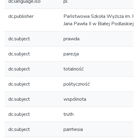
dc.language.iso
pl
dc.publisher
Państwowa Szkoła Wyższa im. Pa
Jana Pawła II w Białej Podlaskiej
dc.subject
prawda
dc.subject
parezja
dc.subject
totalność
dc.subject
polityczność
dc.subject
wspólnota
dc.subject
truth
dc.subject
parrhesia