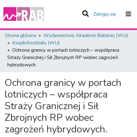
(current)
Zaloguj się
Zespoły i Kolekcje
Strona główna
Wydawnictwo Akademii Bialskiej (WU)
Książki/rozdziały (WU)
Statystyka
Ochrona granicy w portach lotniczych – współpraca
Straży Granicznej i Sił Zbrojnych RP wobec zagrożeń
Całe Repozytorium
hybrydowych.
Ochrona granicy w portach
lotniczych – współpraca
Straży Granicznej i Sił
Zbrojnych RP wobec
zagrożeń hybrydowych.