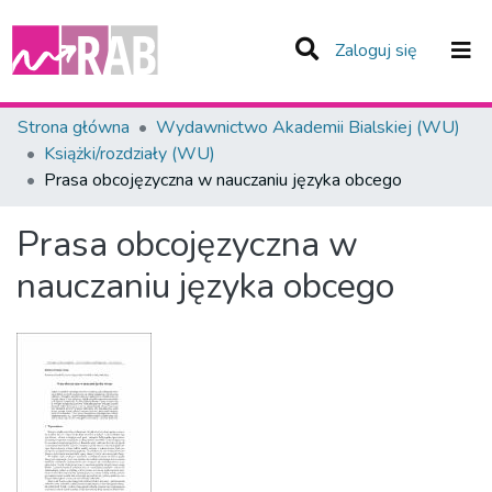
(current)
Zaloguj się
Zespoły i Kolekcje
Strona główna
Wydawnictwo Akademii Bialskiej (WU)
Książki/rozdziały (WU)
Statystyka
Prasa obcojęzyczna w nauczaniu języka obcego
Całe Repozytorium
Prasa obcojęzyczna w
nauczaniu języka obcego