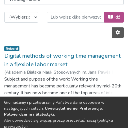
Przeglądanie Artykuły naukowe (W
Idź
Rekord
Digital methods of working time management
in a flexible labor market
(
Akademia Bialska Nauk Stosowanych im. Jana Pawła II,
2022-12-29
Subject and purpose of the work: Working time
)
Charnavalau, Aliaksandr Viktor
;
Kuźmicki,
Marek Grzegorz
management has become particularly relevant by mid-20th
;
Charnavalava, Zanna Vasylij
century. It has now become one of the top areas of interest
for scientists who conduct research on management. This
Gromadzimy i przetwarzamy Państwa dane osobowe w
study is designed to review and evaluate selected new
Poprzedni
Następny
następujących celach:
Uwierzytelnienie, Preferencje,
forms of work organization in the reality of today’s digital
Potwierdzenie i Statystyki
.
economy. Materials and methods: This research was based
Aby dowiedzieć się więcej, proszę przeczytać naszą {polityka
DSpace software
copyright © 2002-2026
LYRASIS
prywatności}.
on literature review covering scientific publications exploring