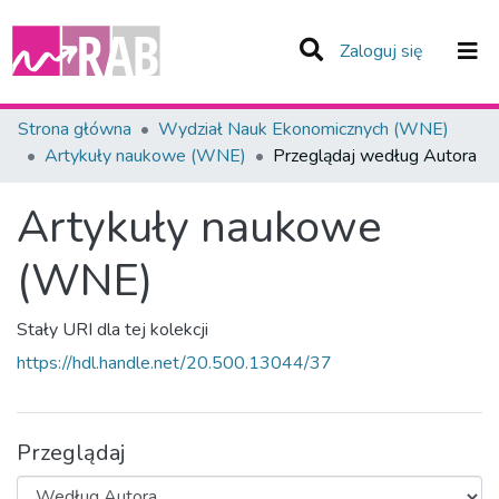
(current)
Zaloguj się
Zespoły i Kolekcje
Strona główna
Wydział Nauk Ekonomicznych (WNE)
Artykuły naukowe (WNE)
Przeglądaj według Autora
Całe Repozytorium
Artykuły naukowe
(WNE)
Stały URI dla tej kolekcji
https://hdl.handle.net/20.500.13044/37
Przeglądaj