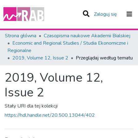
(current)
Zaloguj się
Zespoły i Kolekcje
Strona główna
Czasopisma naukowe Akademii Bialskiej
Economic and Regional Studies / Studia Ekonomiczne i
Całe Repozytorium
Regionalne
2019, Volume 12, Issue 2
Przeglądaj według tematu
2019, Volume 12,
Issue 2
Stały URI dla tej kolekcji
https://hdl.handle.net/20.500.13044/402