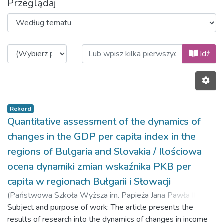
Przeglądaj
Przeglądanie 2019, Volume 12, Is
Idź
Rekord
Quantitative assessment of the dynamics of
changes in the GDP per capita index in the
regions of Bulgaria and Slovakia / Ilościowa
ocena dynamiki zmian wskaźnika PKB per
capita w regionach Bułgarii i Słowacji
(
Państwowa Szkoła Wyższa im. Papieża Jana Pawła II w
Białej Podlaskiej,
Subject and purpose of work: The article presents the
2019-06-28
)
Surówka, Agata
results of research into the dynamics of changes in income