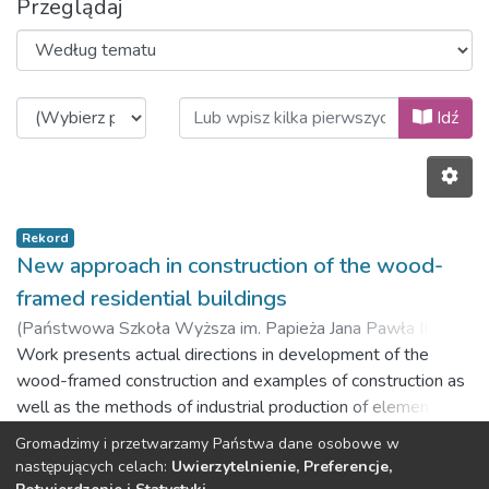
Przeglądaj
Przeglądanie Wydawnictwo Akadem
Idź
Rekord
New approach in construction of the wood-
framed residential buildings
(
Państwowa Szkoła Wyższa im. Papieża Jana Pawła II w
Białej Podlaskiej,
Work presents actual directions in development of the
2013
)
Malesza, Mikołaj
;
Miedziałowski,
Czesław
wood-framed construction and examples of construction as
;
Malesza, Jarosław
well as the methods of industrial production of elements in
practice. Light wood-framed buildings constitutes significant
Gromadzimy i przetwarzamy Państwa dane osobowe w
percentage of constructed residential single family and multi
Poprzedni
Następny
następujących celach:
Uwierzytelnienie, Preferencje,
families as well; as small commercial buildings realized in