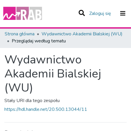
(current)
Zaloguj się
Zespoły i Kolekcje
Strona główna
Wydawnictwo Akademii Bialskiej (WU)
Przeglądaj według tematu
Całe Repozytorium
Wydawnictwo
Akademii Bialskiej
(WU)
Stały URI dla tego zespołu
https://hdl.handle.net/20.500.13044/11